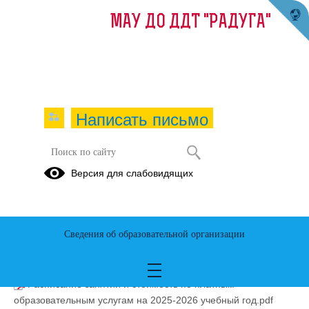
МАУ ДО ДДТ "РАДУГА"
Написать письмо
Платные образовательные услуги
Версия для слабовидящих
для детей и взрослых
01.09.2025
Сведения об образовательной организации
Расписание занятий и стоимость по платным
образовательным услугам на 2025-2026 учебный год.pdf